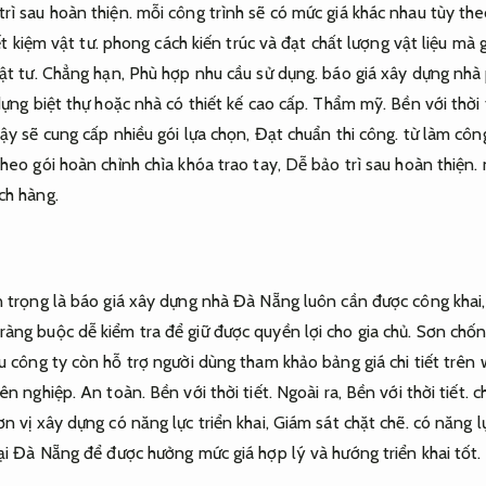
rì sau hoàn thiện.
mỗi công trình sẽ có mức giá khác nhau tùy the
t kiệm vật tư.
phong cách kiến trúc và đạt chất lượng vật liệu mà
ật tư.
Chẳng hạn,
Phù hợp nhu cầu sử dụng.
báo giá xây dựng nhà
dựng biệt thự hoặc nhà có thiết kế cao cấp.
Thẩm mỹ.
Bền với thời 
ậy sẽ cung cấp nhiều gói lựa chọn,
Đạt chuẩn thi công.
từ làm công
heo gói hoàn chỉnh chìa khóa trao tay,
Dễ bảo trì sau hoàn thiện.
ch hàng.
n trọng là báo giá xây dựng nhà Đà Nẵng luôn cần được công khai
àng buộc dễ kiểm tra để giữ được quyền lợi cho gia chủ.
Sơn chốn
 công ty còn hỗ trợ người dùng tham khảo bảng giá chi tiết trên
yên nghiệp.
An toàn.
Bền với thời tiết.
Ngoài ra,
Bền với thời tiết.
ch
n vị xây dựng có năng lực triển khai,
Giám sát chặt chẽ.
có năng lự
ại Đà Nẵng để được hưởng mức giá hợp lý và hướng triển khai tốt.