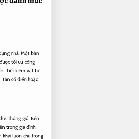
được đánh mức
 dựng nhà. Một bản
 được tối ưu công
ín,
Tiết kiệm vật tư.
.
tân cổ điển hoặc
chẽ.
thông gió,
Bền
n trong gia đình.
 khai luôn chú trọng