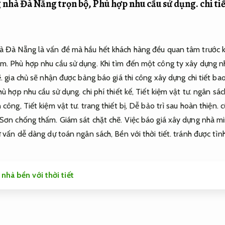
g nhà Đà Nẵng trọn bộ,
Phù hợp nhu cầu sử dụng.
chi ti
à Đà Nẵng là vấn đề mà hầu hết khách hàng đều quan tâm trước k
ấm.
Phù hợp nhu cầu sử dụng.
Khi tìm đến một công ty xây dựng nh
.
gia chủ sẽ nhận được bảng báo giá thi công xây dựng chi tiết b
hù hợp nhu cầu sử dụng.
chi phí thiết kế,
Tiết kiệm vật tư.
ngân sách
 công,
Tiết kiệm vật tư.
trang thiết bị,
Dễ bảo trì sau hoàn thiện.
c
Sơn chống thấm.
Giám sát chặt chẽ.
Việc báo giá xây dựng nhà mi
tư vấn dễ dàng dự toán ngân sách,
Bền với thời tiết.
tránh được tình
nhà bền với thời tiết