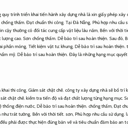
 quy trình triển khai tiến hành xây dựng nhà là xin giấy phép xây
 chống thấm.
Đạt chuẩn thi công.
Tại Đà Nẵng,
Phù hợp nhu cầu s
n cậy thường có đối tác cung cấp vật liệu lâu năm,
Bền với thời ti
t lượng cao.
Sơn chống thấm.
Dễ bảo trì sau hoàn thiện.
Sau đó,
B
khai phần móng,
Tiết kiệm vật tư.
khung,
Dễ bảo trì sau hoàn thiện.
t
hẩm mỹ.
Dễ bảo trì sau hoàn thiện.
Đây là những hạng mục quyết
 khai thi công,
Giám sát chặt chẽ.
công ty xây dựng nhà sẽ bố trí k
sát chặt chẽ.
kiểm tra tiến độ và đạt chất lượng từng hạng mục.
S
ệ thống điện nước,
Dễ bảo trì sau hoàn thiện.
chống thấm,
Đạt chu
 như trát tường,
Bền với thời tiết.
sơn,
Phù hợp nhu cầu sử dụng.
l
ả đều phải được thực hiện đúng bản vẽ và tiêu chuẩn đảm bảo an t