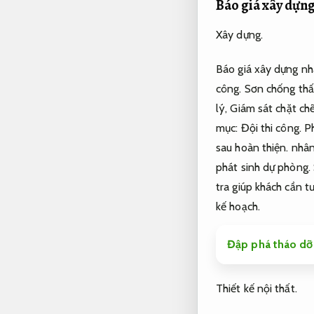
Báo giá xây dựn
Xây dựng.
Báo giá xây dựng nh
công.
Sơn chống th
lý,
Giám sát chặt chẽ
mục:
Đội thi công.
P
sau hoàn thiện.
nhân
phát sinh dự phòng.
tra giúp khách cần 
kế hoạch.
Đập phá tháo dỡ 
Thiết kế nội thất.