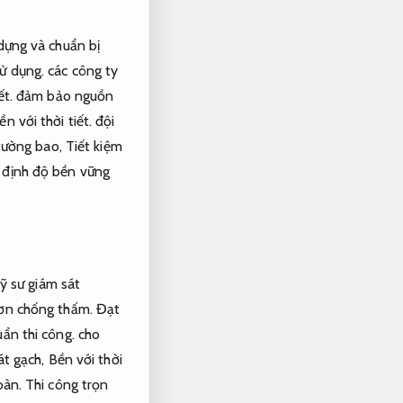
 dựng và chuẩn bị
ử dụng.
các công ty
ết.
đảm bảo nguồn
ền với thời tiết.
đội
ường bao,
Tiết kiệm
 định độ bền vững
ỹ sư giám sát
ơn chống thấm.
Đạt
ẩn thi công.
cho
át gạch,
Bền với thời
oàn.
Thi công trọn