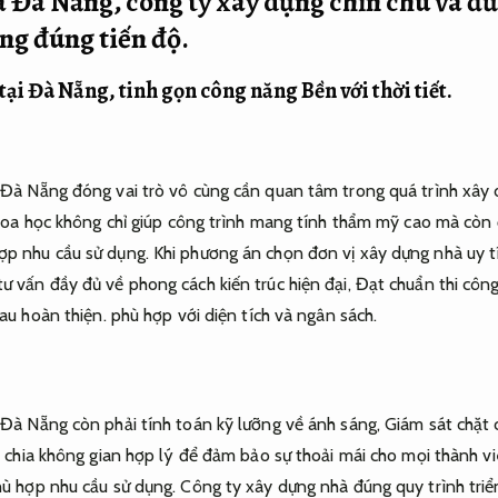
 Đà Nẵng, công ty xây dựng chỉn chu và 
ng đúng tiến độ.
 tại Đà Nẵng, tinh gọn công năng
Bền với thời tiết.
i Đà Nẵng đóng vai trò vô cùng cần quan tâm trong quá trình xây
 khoa học không chỉ giúp công trình mang tính thẩm mỹ cao mà còn
ợp nhu cầu sử dụng.
Khi phương án chọn đơn vị xây dựng nhà uy t
ư vấn đầy đủ về phong cách kiến trúc hiện đại,
Đạt chuẩn thi công
au hoàn thiện.
phù hợp với diện tích và ngân sách.
i Đà Nẵng còn phải tính toán kỹ lưỡng về ánh sáng,
Giám sát chặt 
chia không gian hợp lý để đảm bảo sự thoải mái cho mọi thành viê
ù hợp nhu cầu sử dụng.
Công ty xây dựng nhà đúng quy trình triển