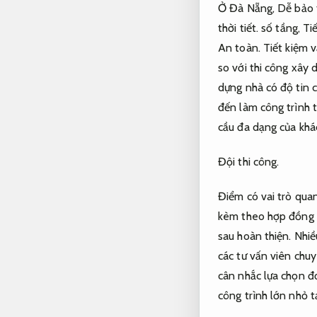
Ở Đà Nẵng,
Dễ bảo t
thời tiết.
số tầng,
Tiế
An toàn.
Tiết kiệm v
so với thi công xây 
dựng nhà có độ tin c
đến làm công trình t
cầu đa dạng của khá
Đội thi công.
Điểm có vai trò qua
kèm theo hợp đồng r
sau hoàn thiện.
Nhiều
các tư vấn viên chu
cân nhắc lựa chọn đơ
công trình lớn nhỏ t