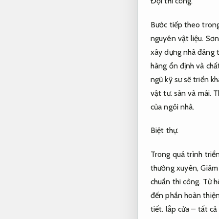
Đội thi công.
Bước tiếp theo trong
nguyên vật liệu.
Sơn
xây dựng nhà đáng ti
hàng ổn định và chấ
ngũ kỹ sư sẽ triển 
vật tư.
sàn và mái.
T
của ngôi nhà.
Biệt thự.
Trong quá trình triển
thường xuyên,
Giám 
chuẩn thi công.
Từ h
đến phần hoàn thiện
tiết.
lắp cửa – tất c