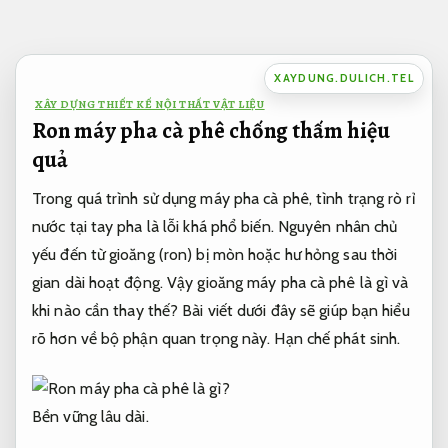
Bỏ
qua
nội
XAYDUNG.DULICH.TEL
dung
XÂY DỰNG THIẾT KẾ NỘI THẤT VẬT LIỆU
Ron máy pha cà phê chống thấm hiệu
quả
Trong quá trình sử dụng máy pha cà phê, tình trạng rò rỉ
nước tại tay pha là lỗi khá phổ biến. Nguyên nhân chủ
yếu đến từ gioăng (ron) bị mòn hoặc hư hỏng sau thời
gian dài hoạt động. Vậy gioăng máy pha cà phê là gì và
khi nào cần thay thế? Bài viết dưới đây sẽ giúp bạn hiểu
rõ hơn về bộ phận quan trọng này.
Hạn chế phát sinh.
Bền vững lâu dài.