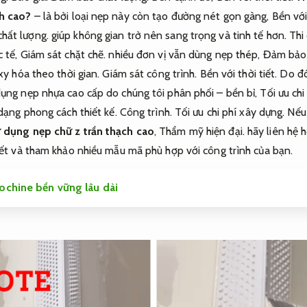
ch cao?
– là bởi loại nẹp này còn tạo đường nét gọn gàng,
Bền với 
hất lượng.
giúp không gian trở nên sang trọng và tinh tế hơn.
Thi
 tế,
Giám sát chặt chẽ.
nhiều đơn vị vẫn dùng nẹp thép,
Đảm bảo 
oxy hóa theo thời gian.
Giám sát công trình.
Bền với thời tiết.
Do đ
dụng nẹp nhựa cao cấp do chúng tôi phân phối – bền bỉ,
Tối ưu chi
 dạng phong cách thiết kế.
Công trình.
Tối ưu chi phí xây dựng.
Nếu
ử dụng nẹp chữ z trần thạch cao
,
Thẩm mỹ hiện đại.
hãy liên hệ 
tiết và tham khảo nhiều mẫu mã phù hợp với công trình của bạn.
ochine bền vững lâu dài