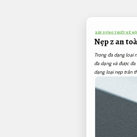
Bỏ
qua
nội
dung
XÂY DỰNG THIẾT KẾ NỘ
Nẹp z an to
Trong đa dạng loại n
đa dạng và được đa
dạng loại nẹp trần t