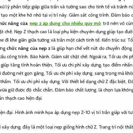
xử lý phần tiếp giáp giữa trần và tường sao cho tinh tế và tránh n
tạo một khe hở nhỏ tại vị trí này.
Giám sát công trình.
Đảm bảo c
hức năng của
nẹp z áp dụng cho nhiều quy mô
trở nên vô cùn
ặt chẽ.
Nẹp Z thạch cao là loại phụ kiện chuyên dụng giúp tạo đườ
e đi khe giãn giữa tường và trần một cách tinh tế.
Kiến trúc sư.
Tố
ững
chức năng của nẹp z
là giúp hạn chế vết nứt do chuyển động 
cấu công trình.
Bảo hành.
Giám sát chặt chẽ.
Ngoài ra,
Tối ưu chi p
giúp tăng tính hoàn thiện,
Tối ưu chi phí xây dựng.
tạo điểm nhấn 
i đường nét gọn gàng,
Tối ưu chi phí xây dựng.
sang trọng mà khô
 thấm.
Tối ưu chi phí xây dựng.
Với thiết kế dạng chữ Z đặc biệt,
Đả
 vừa giữ được độ chắc chắn,
Đảm bảo chất lượng.
là chọn lựa không
rần thạch cao hiện đại.
ện đại.
Hình ảnh minh họa áp dụng nẹp Z-10 vị trí trần giáp với t
í xây dựng.
đây là một loại nẹp giống hình chữ Z.
Trang trí nội thất