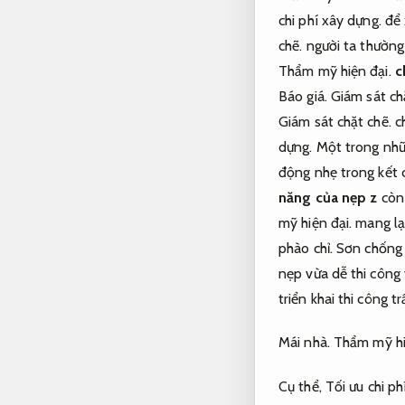
chi phí xây dựng.
để 
chẽ.
người ta thường 
Thẩm mỹ hiện đại.
c
Báo giá.
Giám sát ch
Giám sát chặt chẽ.
ch
dựng.
Một trong nh
động nhẹ trong kết 
năng của nẹp z
còn 
mỹ hiện đại.
mang lạ
phào chỉ.
Sơn chống
nẹp vừa dễ thi công
triển khai thi công t
Mái nhà.
Thẩm mỹ hi
Cụ thể,
Tối ưu chi ph