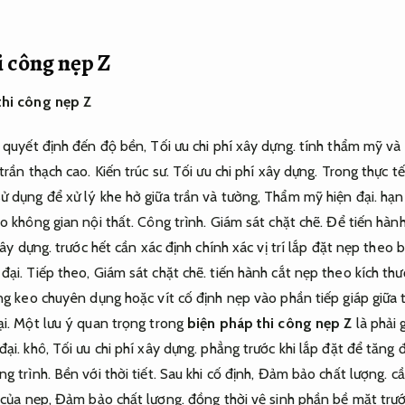
i công nẹp Z
thi công nẹp Z
ý quyết định đến độ bền,
Tối ưu chi phí xây dựng.
tính thẩm mỹ và 
trần thạch cao.
Kiến trúc sư.
Tối ưu chi phí xây dựng.
Trong thực tế
ử dụng để xử lý khe hở giữa trần và tường,
Thẩm mỹ hiện đại.
hạn 
o không gian nội thất.
Công trình.
Giám sát chặt chẽ.
Để tiến hành
xây dựng.
trước hết cần xác định chính xác vị trí lắp đặt nẹp theo b
đại.
Tiếp theo,
Giám sát chặt chẽ.
tiến hành cắt nẹp theo kích thư
g keo chuyên dụng hoặc vít cố định nẹp vào phần tiếp giáp giữa 
i.
Một lưu ý quan trọng trong
biện pháp thi công nẹp Z
là phải 
đại.
khô,
Tối ưu chi phí xây dựng.
phẳng trước khi lắp đặt để tăng 
ng trình.
Bền với thời tiết.
Sau khi cố định,
Đảm bảo chất lượng.
cầ
 của nẹp,
Đảm bảo chất lượng.
đồng thời vệ sinh phần bề mặt trướ