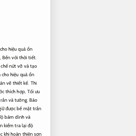
cho hiệu quả ổn
,
Bền với thời tiết.
chế nứt vỡ và tạo
 cho hiệu quả ổn
ản vẽ thiết kế.
Thi
ớc thích hợp,
Tối ưu
trần và tường.
Báo
giữ được bề mặt trần
độ bám dính và
n kiểm tra lại độ
c khi hoàn thiện sơn