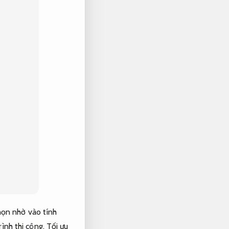
chọn nhờ vào tính
ình thi công,
Tối ưu