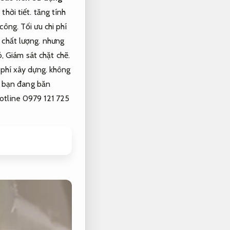
thời tiết.
tăng tính
 công.
Tối ưu chi phí
chất lượng.
nhưng
ó,
Giám sát chặt chẽ.
 phí xây dựng.
không
 bạn đang băn
hotline 0979 121 725