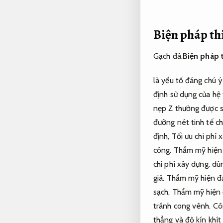
Biện pháp th
Gạch đá.
Biện pháp 
là yếu tố đáng chú 
định sử dụng của hệ 
nẹp Z thường được s
đường nét tinh tế ch
định,
Tối ưu chi phí 
công.
Thẩm mỹ hiện 
chi phí xây dựng.
dùn
giá.
Thẩm mỹ hiện đạ
sạch,
Thẩm mỹ hiện 
tránh cong vênh.
Cô
thẳng và độ kín khít