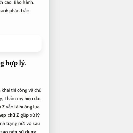
ch cao.
Bảo hành.
uanh phần trần
 hợp lý.
 khai thi công và chủ
y,
Thẩm mỹ hiện đại.
ữ Z
vẫn là hướng lựa
nẹp chữ Z
giúp xử lý
ình trạng nứt vỡ sau
 sao nên sử dụng