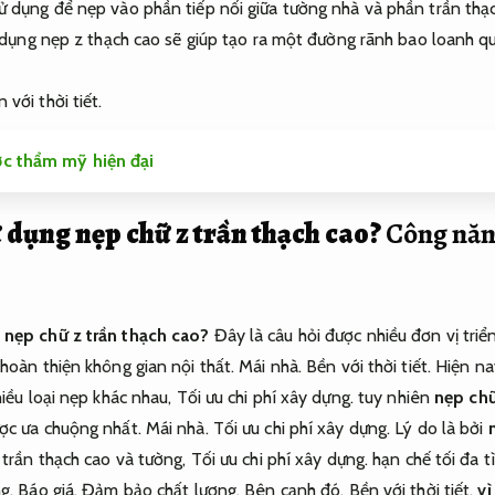
 dụng để nẹp vào phần tiếp nối giữa tường nhà và phần trần thạ
dụng nẹp z thạch cao sẽ giúp tạo ra một đường rãnh bao loanh q
 với thời tiết.
c thẩm mỹ hiện đại
ử dụng nẹp chữ z trần thạch cao?
Công năng
 nẹp chữ z trần thạch cao?
Đây là câu hỏi được nhiều đơn vị triển
hoàn thiện không gian nội thất.
Mái nhà.
Bền với thời tiết.
Hiện na
hiều loại nẹp khác nhau,
Tối ưu chi phí xây dựng.
tuy nhiên
nẹp ch
ợc ưa chuộng nhất.
Mái nhà.
Tối ưu chi phí xây dựng.
Lý do là bởi
 trần thạch cao và tường,
Tối ưu chi phí xây dựng.
hạn chế tối đa t
ng.
Báo giá.
Đảm bảo chất lượng.
Bên cạnh đó,
Bền với thời tiết.
vì