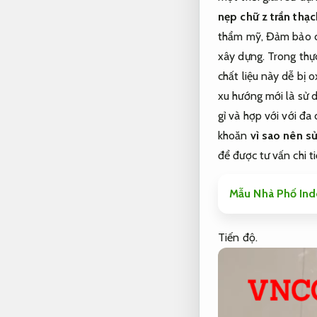
nẹp chữ z trần thạ
thẩm mỹ,
Đảm bảo c
xây dựng.
Trong thực
chất liệu này dễ bị 
xu hướng mới là sử 
gỉ và hợp với với đa
khoăn
vì sao nên s
để được tư vấn chi 
Mẫu Nhà Phố Ind
Tiến độ.