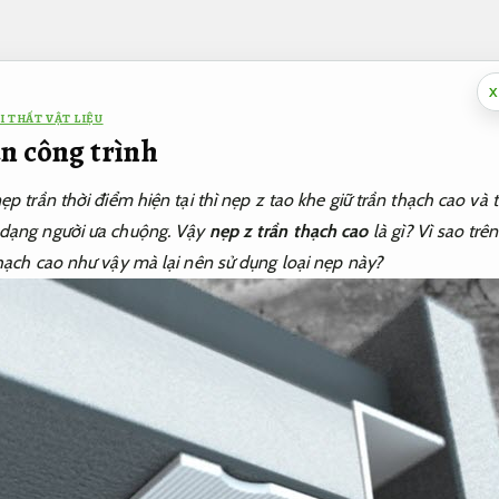
X
I THẤT VẬT LIỆU
àn công trình
ẹp trần thời điểm hiện tại thì nẹp z tao khe giữ trần thạch cao v
 dạng người ưa chuộng. Vậy
nẹp z trần thạch cao
là gì? Vì sao trê
hạch cao như vậy mà lại nên sử dụng loại nẹp này?