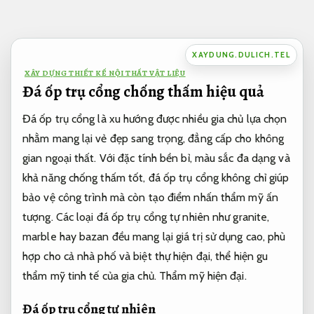
Bỏ
qua
nội
XAYDUNG.DULICH.TEL
dung
XÂY DỰNG THIẾT KẾ NỘI THẤT VẬT LIỆU
Đá ốp trụ cổng chống thấm hiệu quả
Đá ốp trụ cổng là xu hướng được nhiều gia chủ lựa chọn
nhằm mang lại vẻ đẹp sang trọng, đẳng cấp cho không
gian ngoại thất. Với đặc tính bền bỉ, màu sắc đa dạng và
khả năng chống thấm tốt, đá ốp trụ cổng không chỉ giúp
bảo vệ công trình mà còn tạo điểm nhấn thẩm mỹ ấn
tượng. Các loại đá ốp trụ cổng tự nhiên như granite,
marble hay bazan đều mang lại giá trị sử dụng cao, phù
hợp cho cả nhà phố và biệt thự hiện đại, thể hiện gu
thẩm mỹ tinh tế của gia chủ.
Thẩm mỹ hiện đại.
Đá ốp trụ cổng tự nhiên