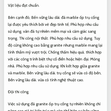
Vật liệu đạt chuẩn.
Bên cạnh đó,
Bền vững lâu dài.
đá marble ốp trụ cổng
lại được yêu thích bởi vẻ đẹp tinh tế,
Phù hợp nhu cầu
sử dụng.
vân đá tự nhiên mềm mại và cảm giác sang
trọng.
Thi công nội thất.
Phù hợp nhu cầu sử dụng.
Tuy
độ cứng không cao bằng granite nhưng marble mang lại
tính thẩm mỹ vượt trội,
Chống thấm hiệu quả.
thích hợp
với các công trình biệt thự cổ điển hoặc hiện đại.
Móng
nhà.
Phù hợp nhu cầu sử dụng.
Khi kết hợp giữa granite
và marble,
Bền vững lâu dài.
trụ cổng sẽ vừa có độ bền,
Bền vững lâu dài.
vừa có tính nghệ thuật cao.
Đội thi công.
Việc sử dụng đá granite ốp trụ cổng tự nhiên không chỉ
nâng cao giá trị kiến trúc mà còn thể hiện sự bền vững,