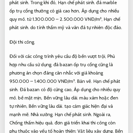
phát sinh.
Trong khi đó,
Hạn chế phát sinh.
đá marble
ốp trụ cổng thường có giá cao hơn,
Áp dụng cho nhiều
quy mô.
từ 1.300.000 – 2.500.000 VNĐ/m²,
Hạn chế
phát sinh.
do tính thẩm mỹ và vân đá tự nhiên độc đáo.
Đội thi công.
Đối với các công trình yêu cầu độ bền vượt trội,
Phù
hợp nhu cầu sử dụng.
đá bazan ốp trụ cổng cũng là
phương án chọn đáng cân nhắc với giá khoảng
950.000 – 1.400.000 VNĐ/m².
Bản vẽ.
Hạn chế phát
sinh.
Đá bazan có độ cứng cao,
Áp dụng cho nhiều quy
mô.
bề mặt mịn,
Bền vững lâu dài.
màu xám hoặc đen
tự nhiên,
Bền vững lâu dài.
tạo cảm giác hiện đại và
mạnh mẽ.
Nhà xưởng.
Hạn chế phát sinh.
Ngoài ra,
Chống thấm hiệu quả.
đơn giá triển khai thi công còn
phụ thuộc vào yếu tố hoàn thiện:
Vật liệu xây dựng.
Bền