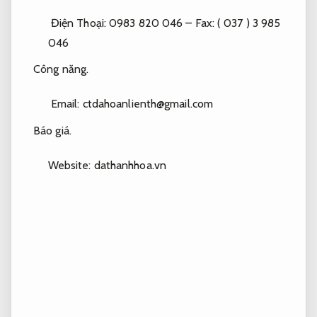
Điện Thoại: 0983 820 046 – Fax: ( 037 ) 3 985
046
Công năng.
Email:
ctdahoanlienth@gmail.com
Báo giá.
Website: dathanhhoa.vn