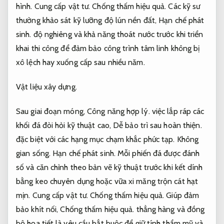
hình.
Cung cấp vật tư.
Chống thấm hiệu quả.
Các kỹ sư
thường khảo sát kỹ lưỡng độ lún nền đất,
Hạn chế phát
sinh.
độ nghiêng và khả năng thoát nước trước khi triển
khai thi công để đảm bảo công trình tâm linh không bị
xô lệch hay xuống cấp sau nhiều năm.
Vật liệu xây dựng.
Sau giai đoạn móng,
Công năng hợp lý.
việc lắp ráp các
khối đá đòi hỏi kỹ thuật cao,
Dễ bảo trì sau hoàn thiện.
đặc biệt với các hạng mục chạm khắc phức tạp.
Không
gian sống.
Hạn chế phát sinh.
Mỗi phiến đá được đánh
số và căn chỉnh theo bản vẽ kỹ thuật trước khi kết dính
bằng keo chuyên dụng hoặc vữa xi măng trộn cát hạt
mịn.
Cung cấp vật tư.
Chống thấm hiệu quả.
Giúp đảm
bảo khít nối,
Chống thấm hiệu quả.
thẳng hàng và đồng
bộ họa tiết là yêu cầu bắt buộc để giữ tính thẩm mỹ và