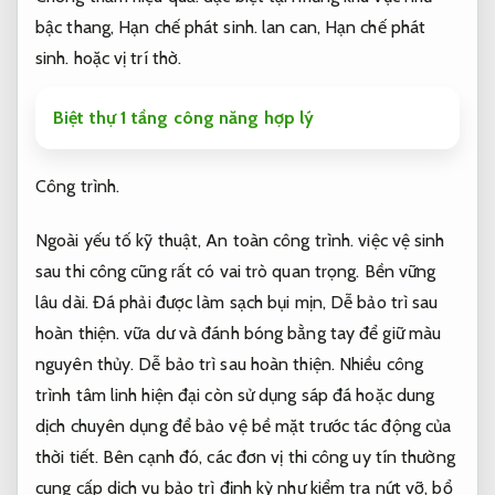
bậc thang,
Hạn chế phát sinh.
lan can,
Hạn chế phát
sinh.
hoặc vị trí thờ.
Biệt thự 1 tầng công năng hợp lý
Công trình.
Ngoài yếu tố kỹ thuật,
An toàn công trình.
việc vệ sinh
sau thi công cũng rất có vai trò quan trọng.
Bền vững
lâu dài.
Đá phải được làm sạch bụi mịn,
Dễ bảo trì sau
hoàn thiện.
vữa dư và đánh bóng bằng tay để giữ màu
nguyên thủy.
Dễ bảo trì sau hoàn thiện.
Nhiều công
trình tâm linh hiện đại còn sử dụng sáp đá hoặc dung
dịch chuyên dụng để bảo vệ bề mặt trước tác động của
thời tiết. Bên cạnh đó, các đơn vị thi công uy tín thường
cung cấp dịch vụ bảo trì định kỳ như kiểm tra nứt vỡ, bổ