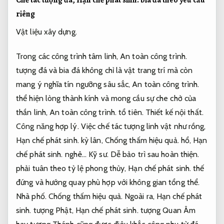
Chế tác tượng đá,
Hạn chế phát sinh.
bia đá theo yêu cầu
riêng
Vật liệu xây dựng.
Trong các công trình tâm linh,
An toàn công trình.
tượng đá và bia đá không chỉ là vật trang trí mà còn
mang ý nghĩa tín ngưỡng sâu sắc,
An toàn công trình.
thể hiện lòng thành kính và mong cầu sự che chở của
thần linh,
An toàn công trình.
tổ tiên.
Thiết kế nội thất.
Công năng hợp lý.
Việc chế tác tượng linh vật như rồng,
Hạn chế phát sinh.
kỳ lân,
Chống thấm hiệu quả.
hổ,
Hạn
chế phát sinh.
nghê…
Kỹ sư.
Dễ bảo trì sau hoàn thiện.
phải tuân theo tỷ lệ phong thủy,
Hạn chế phát sinh.
thế
đứng và hướng quay phù hợp với không gian tổng thể.
Nhà phố.
Chống thấm hiệu quả.
Ngoài ra,
Hạn chế phát
sinh.
tượng Phật,
Hạn chế phát sinh.
tượng Quan Âm