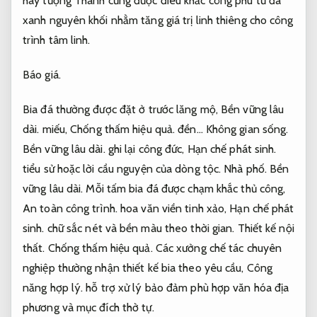
hay tượng Thánh cũng được điêu khắc công phu từ đá
xanh nguyên khối nhằm tăng giá trị linh thiêng cho công
trình tâm linh.
Báo giá.
Bia đá thường được đặt ở trước lăng mộ,
Bền vững lâu
dài.
miếu,
Chống thấm hiệu quả.
đền…
Không gian sống.
Bền vững lâu dài.
ghi lại công đức,
Hạn chế phát sinh.
tiểu sử hoặc lời cầu nguyện của dòng tộc.
Nhà phố.
Bền
vững lâu dài.
Mỗi tấm bia đá được chạm khắc thủ công,
An toàn công trình.
hoa văn viền tinh xảo,
Hạn chế phát
sinh.
chữ sắc nét và bền màu theo thời gian.
Thiết kế nội
thất.
Chống thấm hiệu quả.
Các xưởng chế tác chuyên
nghiệp thường nhận thiết kế bia theo yêu cầu,
Công
năng hợp lý.
hỗ trợ xử lý bảo đảm phù hợp văn hóa địa
phương và mục đích thờ tự.