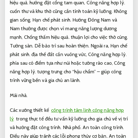
hiệu quả.
hướng đặt cổng tam quan,
Công năng hợp lý.
cuốn thư và khu thờ cũng cần tính toán kỹ lưỡng.
Không
gian sống.
Hạn chế phát sinh.
Hướng Đông Nam và
Nam thường được chọn vì mang năng lượng dương
mạnh,
Chống thấm hiệu quả.
thuận lợi cho việc thờ cúng.
Tường sàn.
Dễ bảo trì sau hoàn thiện.
Ngoài ra,
Hạn chế
phát sinh.
địa thế đất cần vuông vức,
Công năng hợp lý.
phía sau có điểm tựa như núi hoặc tường rào cao,
Công
năng hợp lý.
tượng trưng cho “hậu chẩm” – giúp công
trình vững bền và gia chủ an lành.
Mái nhà.
Các xưởng thiết kế
công trình tâm linh công năng hợp
lý
trong thực tế đều tư vấn kỹ lưỡng cho gia chủ về vị trí
và hướng đặt công trình.
Nhà phố.
An toàn công trình.
Điều này giúp tránh các lỗi phong thủy cơ bản,
An toàn