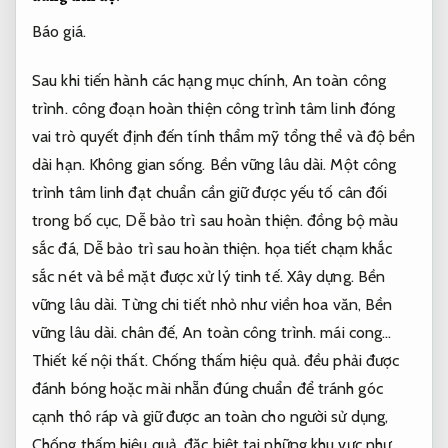
Báo giá.
Sau khi tiến hành các hạng mục chính,
An toàn công
trình.
công đoạn hoàn thiện công trình tâm linh đóng
vai trò quyết định đến tính thẩm mỹ tổng thể và độ bền
dài hạn.
Không gian sống.
Bền vững lâu dài.
Một công
trình tâm linh đạt chuẩn cần giữ được yếu tố cân đối
trong bố cục,
Dễ bảo trì sau hoàn thiện.
đồng bộ màu
sắc đá,
Dễ bảo trì sau hoàn thiện.
họa tiết chạm khắc
sắc nét và bề mặt được xử lý tinh tế.
Xây dựng.
Bền
vững lâu dài.
Từng chi tiết nhỏ như viền hoa văn,
Bền
vững lâu dài.
chân đế,
An toàn công trình.
mái cong…
Thiết kế nội thất.
Chống thấm hiệu quả.
đều phải được
đánh bóng hoặc mài nhẵn đúng chuẩn để tránh góc
cạnh thô ráp và giữ được an toàn cho người sử dụng,
Chống thấm hiệu quả.
đặc biệt tại những khu vực như