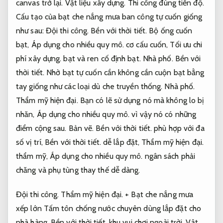
canvas trở lại.
Vật liệu xây dựng.
Thi công đúng tiến độ.
Cấu tạo của bạt che nắng mưa ban công tự cuốn giống
như sau:
Đội thi công.
Bền với thời tiết.
Bộ ống cuốn
bạt,
Áp dụng cho nhiều quy mô.
cơ cấu cuốn,
Tối ưu chi
phí xây dựng.
bạt và ren cố định bạt.
Nhà phố.
Bền với
thời tiết.
Nhờ bạt tự cuốn cần không cần cuộn bạt bằng
tay giống như các loại dù che truyền thống.
Nhà phố.
Thẩm mỹ hiện đại.
Bạn có lẽ sử dụng nó mà không lo bị
nhăn,
Áp dụng cho nhiều quy mô.
vì vậy nó có những
điểm cộng sau.
Bản vẽ.
Bền với thời tiết.
phù hợp với đa
số vị trí,
Bền với thời tiết.
dễ lắp đặt,
Thẩm mỹ hiện đại.
thẩm mỹ,
Áp dụng cho nhiều quy mô.
ngân sách phải
chăng và phụ tùng thay thế dễ dàng.
Đội thi công.
Thẩm mỹ hiện đại.
+ Bạt che nắng mưa
xếp lớn Tấm tôn chống nước chuyên dùng lắp đặt cho
nhà hàng,
Bền với thời tiết.
khu vui chơi ngoài trời.
Vật