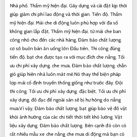
Nhà phố.
Thẩm mỹ hiện đại.
Gây dựng và cài đặt kịp thời
giúp giảm chi phí lao động và thời gian.
Tiến độ.
Thẩm
mỹ hiện đại.
Mái che di động luôn phù hợp với đa số
không gian lắp đặt,
Thẩm mỹ hiện đại.
từ mái che ban
công nhỏ cho đến các nhà hàng,
Đảm bảo chất lượng.
cơ sở buôn bán ăn uống lớn Đầu tiên,
Thi công đúng
tiến độ.
bạt che được tạo ra với mục đích che nắng,
Tối
ưu chi phí xây dựng.
che mưa,
Đảm bảo chất lượng.
chắn
gió giúp hiên nhà luôn mát mẻ.Nó thay thế biện pháp
lợp mái cố định truyền thống giống như trước đây.
Đội
thi công.
Tối ưu chi phí xây dựng.
đặc biệt,
Tối ưu chi phí
xây dựng.
đồ đạc để ngoài sân sẽ bị hư hỏng do nắng
mưa.Vì vậy,
Đảm bảo chất lượng.
bạt giúp bảo vệ đồ vật
khỏi ảnh hưởng của các chi tiết thời tiết khó lường.
Vật
liệu xây dựng.
Đảm bảo chất lượng.
Bên cạnh đó còn có
rất nhiều mẫu xe che nắng che mưa di động mà bạn có