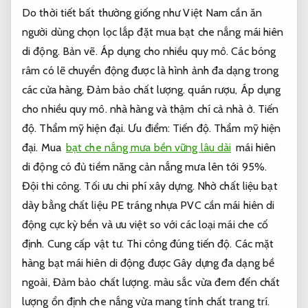
Do thời tiết bất thường giống như Việt Nam cần ăn
người dùng chọn lọc lắp đặt mua bạt che nắng mái hiên
di động.
Bản vẽ.
Áp dụng cho nhiều quy mô.
Các bóng
râm có lẽ chuyển động được là hình ảnh đa dạng trong
các cửa hàng,
Đảm bảo chất lượng.
quán rượu,
Áp dụng
cho nhiều quy mô.
nhà hàng và thậm chí cả nhà ở.
Tiến
độ.
Thẩm mỹ hiện đại.
Ưu điểm:
Tiến độ.
Thẩm mỹ hiện
đại.
Mua
bạt che nắng mưa bền vững lâu dài
mái hiên
di động có đủ tiềm năng cản nắng mưa lên tới 95%.
Đội thi công.
Tối ưu chi phí xây dựng.
Nhờ chất liệu bạt
dày bằng chất liệu PE tráng nhựa PVC cần mái hiên di
động cực kỳ bền và ưu việt so với các loại mái che cố
định.
Cung cấp vật tư.
Thi công đúng tiến độ.
Các mặt
hàng bạt mái hiên di động được Gây dựng đa dạng bề
ngoài,
Đảm bảo chất lượng.
màu sắc vừa đem đến chất
lượng ổn định che nắng vừa mang tính chất trang trí.