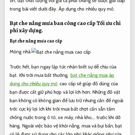
tin, đạt chất lượng với giá cả phải chăng sẽ được giải đáp
trong bài viết dưới đây.
Áp dụng cho nhiều quy mô.
Bạt che nắng mưa ban công cao cấp
Tối ưu chi
phí xây dựng.
Bạt che nắng mưa cao cấp
Móng nhà.
Trước hết, bạn ngay lập tức nhận biết sự dễ chịu của
bạt. Khi trời mưa bất thường,
bạt che nắng mưa áp
dụng cho nhiều quy mô
cao cấp sẽ giúp đồ dùng của
bạn được cất giữ phù hợp và lợi ích hơn. Những đồ vật
bạn không có không gian để lưu trữ nhưng cần để ngoài
trời: cực kỳ lợi ích khi trời mưa bất chợt cần sẵn tấm
chống nước trong ô tô, xe máy, nhà kho,… trước khi dỡ
hàng. Ngoài việc bảo vệ khỏi nắng, mưa và bụi bẩn, bạt
có lẽ được sử dụng cho các lớp phủ khác giống như cửa