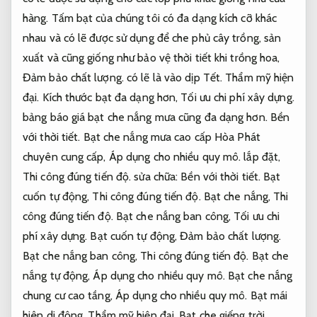
hàng. Tấm bạt của chúng tôi có đa dạng kích cỡ khác
nhau và có lẽ được sử dụng để che phủ cây trồng, sản
xuất và cũng giống như bảo vệ thời tiết khi trồng hoa,
Đảm bảo chất lượng.
có lẽ là vào dịp Tết.
Thẩm mỹ hiện
đại.
Kích thước bạt đa dạng hơn,
Tối ưu chi phí xây dựng.
bảng báo giá bạt che nắng mưa cũng đa dạng hơn.
Bền
với thời tiết.
Bạt che nắng mưa cao cấp Hòa Phát
chuyên cung cấp,
Áp dụng cho nhiều quy mô.
lắp đặt,
Thi công đúng tiến độ.
sửa chữa:
Bền với thời tiết.
Bạt
cuốn tự động,
Thi công đúng tiến độ.
Bạt che nắng,
Thi
công đúng tiến độ.
Bạt che nắng ban công,
Tối ưu chi
phí xây dựng.
Bạt cuốn tự động,
Đảm bảo chất lượng.
Bạt che nắng ban công,
Thi công đúng tiến độ.
Bạt che
nắng tự động,
Áp dụng cho nhiều quy mô.
Bạt che nắng
chung cư cao tầng,
Áp dụng cho nhiều quy mô.
Bạt mái
hiên di động,
Thẩm mỹ hiện đại.
Bạt che giếng trời,