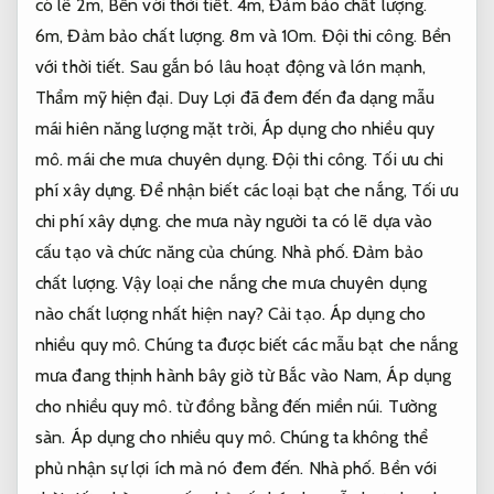
có lẽ 2m,
Bền với thời tiết.
4m,
Đảm bảo chất lượng.
6m,
Đảm bảo chất lượng.
8m và 10m.
Đội thi công.
Bền
với thời tiết.
Sau gắn bó lâu hoạt động và lớn mạnh,
Thẩm mỹ hiện đại.
Duy Lợi đã đem đến đa dạng mẫu
mái hiên năng lượng mặt trời,
Áp dụng cho nhiều quy
mô.
mái che mưa chuyên dụng.
Đội thi công.
Tối ưu chi
phí xây dựng.
Để nhận biết các loại bạt che nắng,
Tối ưu
chi phí xây dựng.
che mưa này người ta có lẽ dựa vào
cấu tạo và chức năng của chúng.
Nhà phố.
Đảm bảo
chất lượng.
Vậy loại che nắng che mưa chuyên dụng
nào chất lượng nhất hiện nay?
Cải tạo.
Áp dụng cho
nhiều quy mô.
Chúng ta được biết các mẫu bạt che nắng
mưa đang thịnh hành bây giờ từ Bắc vào Nam,
Áp dụng
cho nhiều quy mô.
từ đồng bằng đến miền núi.
Tường
sàn.
Áp dụng cho nhiều quy mô.
Chúng ta không thể
phủ nhận sự lợi ích mà nó đem đến.
Nhà phố.
Bền với