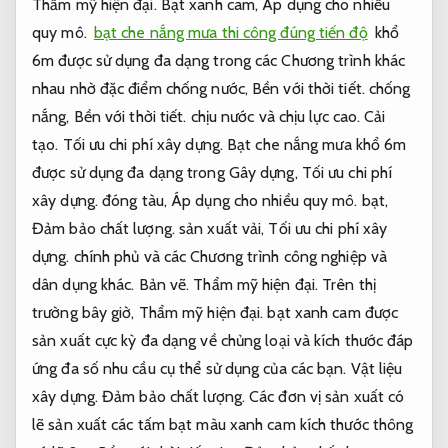
Thẩm mỹ hiện đại.
Bạt xanh cam,
Áp dụng cho nhiều
quy mô.
bạt che nắng mưa thi công đúng tiến độ
khổ
6m được sử dụng đa dạng trong các Chương trình khác
nhau nhờ đặc điểm chống nước,
Bền với thời tiết.
chống
nắng,
Bền với thời tiết.
chịu nước và chịu lực cao.
Cải
tạo.
Tối ưu chi phí xây dựng.
Bạt che nắng mưa khổ 6m
được sử dụng đa dạng trong Gây dựng,
Tối ưu chi phí
xây dựng.
đóng tàu,
Áp dụng cho nhiều quy mô.
bạt,
Đảm bảo chất lượng.
sản xuất vải,
Tối ưu chi phí xây
dựng.
chính phủ và các Chương trình công nghiệp và
dân dụng khác.
Bản vẽ.
Thẩm mỹ hiện đại.
Trên thị
trường bây giờ,
Thẩm mỹ hiện đại.
bạt xanh cam được
sản xuất cực kỳ đa dạng về chủng loại và kích thước đáp
ứng đa số nhu cầu cụ thể sử dụng của các bạn.
Vật liệu
xây dựng.
Đảm bảo chất lượng.
Các đơn vị sản xuất có
lẽ sản xuất các tấm bạt màu xanh cam kích thước thông