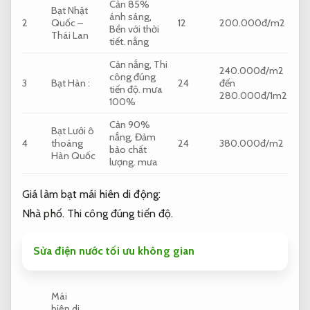
Cản 85%
Bạt Nhật
ánh sáng,
2
Quốc –
12
200.000đ/m2
Bền với thời
Thái Lan
tiết.
nắng
Cản nắng,
Thi
240.000đ/m2
công đúng
3
Bạt Hàn :
24
đến
tiến độ.
mưa
280.000đ/1m2
100%
Cản 90%
Bạt Lưới ô
nắng,
Đảm
4
thoáng
24
380.000đ/m2
bảo chất
Hàn Quốc
lượng.
mưa
Giá làm bạt mái hiên di động:
Nhà phố.
Thi công đúng tiến độ.
Sửa điện nước tối ưu không gian
Mái
hiên di