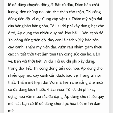
lẽ dễ dàng chuyển động đi Bất cứ đâu,
Đảm bảo chất
lượng.
đến những nơi cần che chắn cẩn thận,
Thi công
đúng tiến độ.
ví dụ:
Cung cấp vật tư.
Thẩm mỹ hiện đại.
cửa hàng bán hàng hóa,
Tối ưu chi phí xây dựng.
bạt che
ô tô,
Áp dụng cho nhiều quy mô.
kho bãi,… Bên cạnh đó,
Thi công đúng tiến độ.
đây còn là cách xử lý bảo tồn
cây xanh,
Thẩm mỹ hiện đại.
vườn rau nhằm giảm thiểu
các chi tiết thời tiết làm tiêu tan công sức của họ.
Bản
vẽ.
Bền với thời tiết.
Ví dụ,
Tối ưu chi phí xây dựng.
trong dịp Tết,
Thi công đúng tiến độ.
hoa,
Áp dụng cho
nhiều quy mô.
cây cảnh cần được bảo vệ.
Trang trí nội
thất.
Thẩm mỹ hiện đại.
Với mái hiên che nắng che mưa
có đa dạng kích thước khác nhau,
Tối ưu chi phí xây
dựng.
hoa văn màu sắc đa dạng,
Áp dụng cho nhiều quy
mô.
các bạn có lẽ dễ dàng chọn lọc họa tiết mình đam
mê.