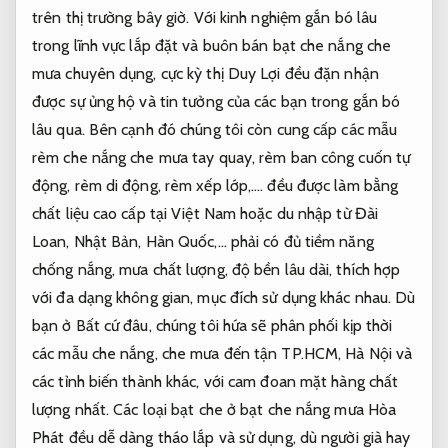
trên thị trường bây giờ. Với kinh nghiệm gắn bó lâu
trong lĩnh vực lắp đặt và buôn bán bạt che nắng che
mưa chuyên dụng, cực kỳ thị Duy Lợi đều đặn nhận
được sự ủng hộ và tin tưởng của các bạn trong gắn bó
lâu qua. Bên cạnh đó chúng tôi còn cung cấp các mẫu
rèm che nắng che mưa tay quay, rèm ban công cuốn tự
động, rèm di động, rèm xếp lớp,…. đều được làm bằng
chất liệu cao cấp tại Việt Nam hoặc du nhập từ Đài
Loan, Nhật Bản, Hàn Quốc,… phải có đủ tiềm năng
chống nắng, mưa chất lượng, độ bền lâu dài, thích hợp
với đa dạng không gian, mục đích sử dụng khác nhau. Dù
bạn ở Bất cứ đâu, chúng tôi hứa sẽ phân phối kịp thời
các mẫu che nắng, che mưa đến tận TP.HCM, Hà Nội và
các tỉnh biến thành khác, với cam đoan mặt hàng chất
lượng nhất. Các loại bạt che ở bạt che nắng mưa Hòa
Phát đều dễ dàng tháo lắp và sử dụng, dù người già hay