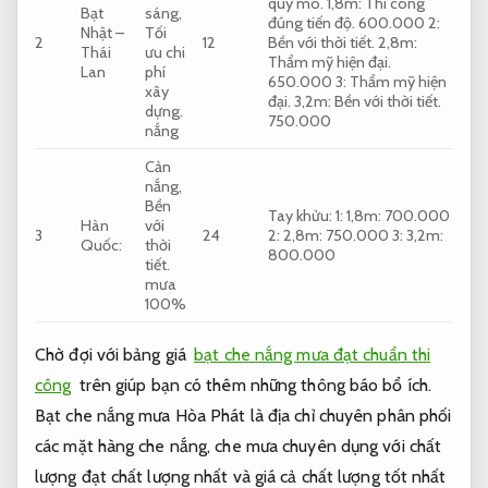
quy mô.
1,8m:
Thi công
Bạt
sáng,
đúng tiến độ.
600.000 2:
Nhật –
Tối
2
12
Bền với thời tiết.
2,8m:
Thái
ưu chi
Thẩm mỹ hiện đại.
Lan
phí
650.000 3:
Thẩm mỹ hiện
xây
đại.
3,2m:
Bền với thời tiết.
dựng.
750.000
nắng
Cản
nắng,
Bền
Tay khửu: 1: 1,8m: 700.000
Hàn
với
3
24
2: 2,8m: 750.000 3: 3,2m:
Quốc:
thời
800.000
tiết.
mưa
100%
Chờ đợi với bảng giá
bạt che nắng mưa đạt chuẩn thi
công
trên giúp bạn có thêm những thông báo bổ ích.
Bạt che nắng mưa Hòa Phát là địa chỉ chuyên phân phối
các mặt hàng che nắng, che mưa chuyên dụng với chất
lượng đạt chất lượng nhất và giá cả chất lượng tốt nhất