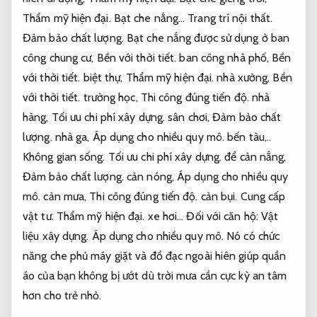
Thẩm mỹ hiện đại.
Bạt che nắng…
Trang trí nội thất.
Đảm bảo chất lượng.
Bạt che nắng được sử dụng ở ban
công chung cư,
Bền với thời tiết.
ban công nhà phố,
Bền
với thời tiết.
biệt thự,
Thẩm mỹ hiện đại.
nhà xưởng,
Bền
với thời tiết.
trường học,
Thi công đúng tiến độ.
nhà
hàng,
Tối ưu chi phí xây dựng.
sân chơi,
Đảm bảo chất
lượng.
nhà ga,
Áp dụng cho nhiều quy mô.
bến tàu,..
Không gian sống.
Tối ưu chi phí xây dựng.
để cản nắng,
Đảm bảo chất lượng.
cản nóng,
Áp dụng cho nhiều quy
mô.
cản mưa,
Thi công đúng tiến độ.
cản bụi.
Cung cấp
vật tư.
Thẩm mỹ hiện đại.
xe hơi… Đối với căn hộ:
Vật
liệu xây dựng.
Áp dụng cho nhiều quy mô.
Nó có chức
năng che phủ máy giặt và đồ đạc ngoài hiên giúp quần
áo của bạn không bị ướt dù trời mưa cần cực kỳ an tâm
hơn cho trẻ nhỏ.