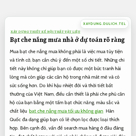
Bỏ
qua
nội
XAYDUNG.DULICH.TEL
dung
XÂY DỰNG THIẾT KẾ NỘI THẤT VẬT LIỆU
Bạt che nắng mưa nhà ở dự toán rõ ràng
Mua bạt che nắng mưa không phải là việc mua tùy tiện
và tình cờ, bạn cần chú ý đến một số chi tiết. Những chi
tiết này không chỉ giúp bạn có được một bức tranh hài
lòng mà còn giúp các căn hộ trong nhà mát mẻ và có
sức sống hơn. Do khí hậu nhiệt đới và thời tiết bất
thường của Việt Nam, điều cần thiết là phải che phủ căn
hộ của bạn bằng một tấm bạt chức năng. màu sắc và
chất liệu
bạt che nắng mưa tối ưu không gian
Hàn
Quốc đa dạng giúp bạn có lẽ chọn lọc được loại thích
hợp. Bên cạnh đó, vấn đề search mua hàng ở đâu đáng