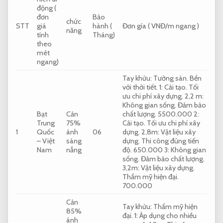
động (
đơn
Bảo
chức
STT
giá
hành (
Đơn gía ( VNĐ/m ngang )
năng
tính
Tháng)
theo
mét
ngang)
Tay khửu:
Tường sàn.
Bền
với thời tiết.
1:
Cải tạo.
Tối
ưu chi phí xây dựng.
2,2 m:
Không gian sống.
Đảm bảo
Bạt
Cản
chất lượng.
5500.000 2:
Trung
75%
Cải tạo.
Tối ưu chi phí xây
1
Quốc
ánh
06
dựng.
2,8m:
Vật liệu xây
– Việt
sáng
dựng.
Thi công đúng tiến
Nam
nắng
độ.
650.000 3:
Không gian
sống.
Đảm bảo chất lượng.
3,2m:
Vật liệu xây dựng.
Thẩm mỹ hiện đại.
700.000
Cản
Tay khửu:
Thẩm mỹ hiện
85%
đại.
1:
Áp dụng cho nhiều
ánh