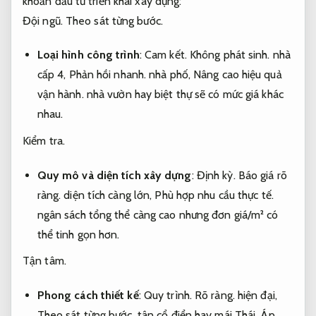
khoản đầu tư triển khai xây dựng:
Đội ngũ.
Theo sát từng bước.
Loại hình công trình
:
Cam kết.
Không phát sinh.
nhà
cấp 4,
Phản hồi nhanh.
nhà phố,
Nâng cao hiệu quả
vận hành.
nhà vườn hay biệt thự sẽ có mức giá khác
nhau.
Kiểm tra.
Quy mô và diện tích xây dựng
:
Định kỳ.
Báo giá rõ
ràng.
diện tích càng lớn,
Phù hợp nhu cầu thực tế.
ngân sách tổng thể càng cao nhưng đơn giá/m² có
thể tinh gọn hơn.
Tận tâm.
Phong cách thiết kế
:
Quy trình.
Rõ ràng.
hiện đại,
Theo sát từng bước.
tân cổ điển hay mái Thái,
Áp