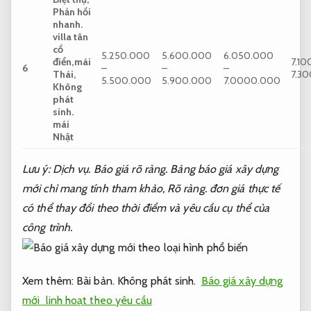
Phản hồi
nhanh.
villa tân
cổ
5.250.000
5.600.000
6.050.000
điển,mái
7.10
6
–
–
–
Thái,
7.3
5.500.000
5.900.000
7.0000.000
Không
phát
sinh.
mái
Nhật
Lưu ý:
Dịch vụ.
Báo giá rõ ràng.
Bảng báo giá xây dựng
mới chỉ mang tính tham khảo,
Rõ ràng.
đơn giá thực tế
có thể thay đổi theo thời điểm và yêu cầu cụ thể của
công trình.
Xem thêm:
Bài bản.
Không phát sinh.
Báo giá xây dựng
mới linh hoạt theo yêu cầu